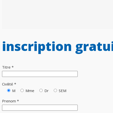
inscription gratu
Titre *
Civilité *
M
Mme
Dr
SEM
Prenom *