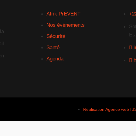
Afrik PrEVENT
+2
Nos événements
So
la
Et
Sécurité
il
Santé
en
Agenda
h
Réalisation Agence web IB