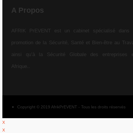
A Propos
AFRIK PrEVENT est un cabinet spécialisé dans 
promotion de la Sécurité, Santé et Bien-être au Trava
ainsi qu’à la Sécurité Globale des entreprises 
Afrique..
Copyright © 2019 AfrikPrEVENT - Tous les droits réservés
X
X