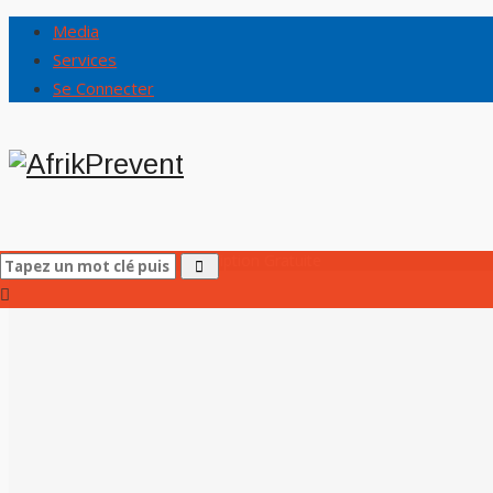
Media
Services
Se Connecter
Accueil
AfrikPrevent
/
Inscription Gratuite