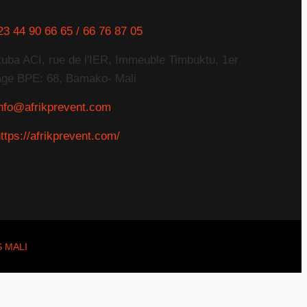
23 44 90 66 65 / 66 76 87 05
tuba ACI, rue de l'IER, Immeuble Timbuktu, 1er
age BPE: 68, Bamako- Mali
info@afrikprevent.com
ttps://afrikprevent.com/
S MALI