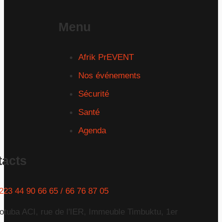
Menu
Afrik PrEVENT
Nos événements
Sécurité
Santé
Agenda
tacts
223 44 90 66 65 / 66 76 87 05
otuba ACI, rue de l'IER, Immeuble Timbuktu, 1er