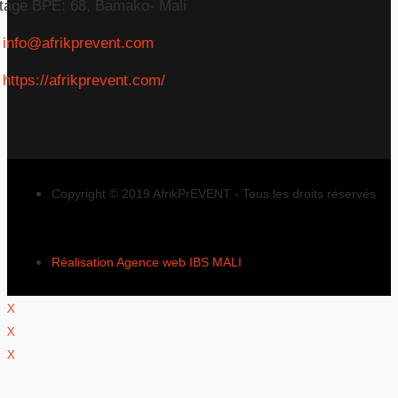
tage BPE: 68, Bamako- Mali
info@afrikprevent.com
https://afrikprevent.com/
Copyright © 2019 AfrikPrEVENT - Tous les droits réservés
Réalisation Agence web IBS MALI
X
X
X