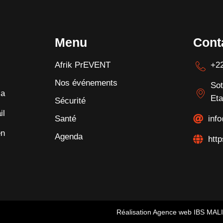
Menu
Cont
Afrik PrEVENT
+22
Nos événements
Sot
la
Eta
Sécurité
il
Santé
inf
en
Agenda
http
Réalisation Agence web IBS MALI