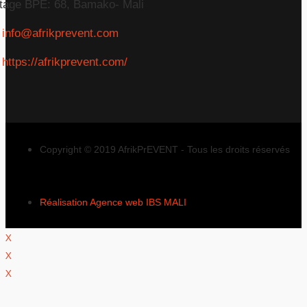
tage BPE: 68, Bamako- Mali
info@afrikprevent.com
https://afrikprevent.com/
Copyright © 2019 AfrikPrEVENT - Tous les droits réservés
Réalisation Agence web IBS MALI
X
X
X