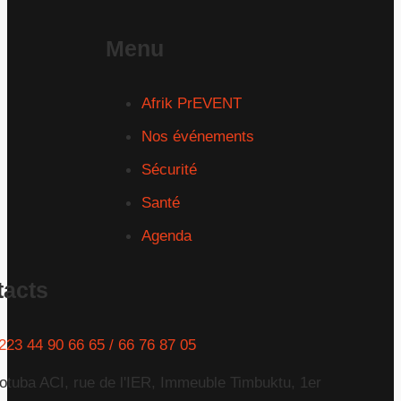
Menu
Afrik PrEVENT
Nos événements
Sécurité
Santé
Agenda
tacts
223 44 90 66 65 / 66 76 87 05
otuba ACI, rue de l'IER, Immeuble Timbuktu, 1er