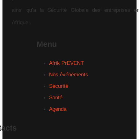
ainsi qu’à la Sécurité Globale des entreprises e
Afrique..
Menu
Afrik PrEVENT
Nos événements
Sécurité
Santé
Agenda
tacts