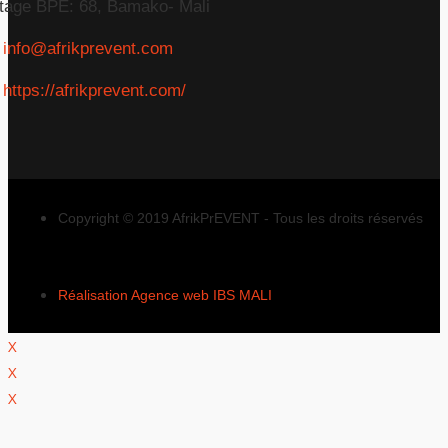
tage BPE: 68, Bamako- Mali
info@afrikprevent.com
https://afrikprevent.com/
Copyright © 2019 AfrikPrEVENT - Tous les droits réservés
Réalisation Agence web IBS MALI
X
X
X