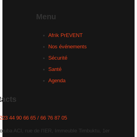
Menu
Afrik PrEVENT
Nos événements
Sécurité
Santé
Agenda
tacts
223 44 90 66 65 / 66 76 87 05
otuba ACI, rue de l'IER, Immeuble Timbuktu, 1er