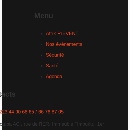
Menu
Afrik PrEVENT
Nos événements
Sécurité
Santé
Agenda
tacts
223 44 90 66 65 / 66 76 87 05
otuba ACI, rue de l'IER, Immeuble Timbuktu, 1er