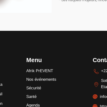
Menu
Cont
Afrik PrEVENT
+22
Nos événements
Sot
la
Eta
Sécurité
il
Santé
inf
en
Agenda
http