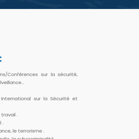
:
ons/Conférences sur la sécurité,
lveillance…
International sur la Sécurité et
travail .
 .
ance, le terrorisme .
ndie, la cybercriminalité.