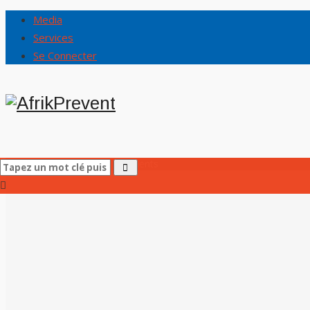
Media
Services
Se Connecter
Accueil
AfrikPrevent
/
Elements