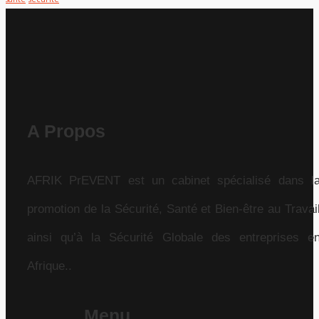
A Propos
AFRIK PrEVENT est un cabinet spécialisé dans l
promotion de la Sécurité, Santé et Bien-être au Travai
ainsi qu’à la Sécurité Globale des entreprises e
Afrique..
Menu