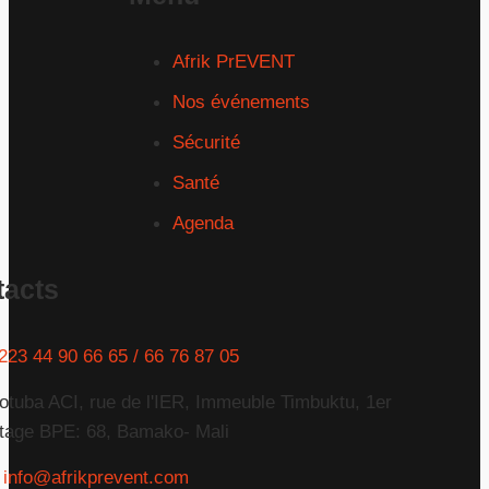
Afrik PrEVENT
Nos événements
Sécurité
Santé
Agenda
tacts
223 44 90 66 65 / 66 76 87 05
otuba ACI, rue de l'IER, Immeuble Timbuktu, 1er
tage BPE: 68, Bamako- Mali
info@afrikprevent.com