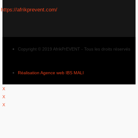
https://afrikprevent.com/
Copyright © 2019 AfrikPrEVENT - Tous les droits réservés
Réalisation Agence web IBS MALI
X
X
X