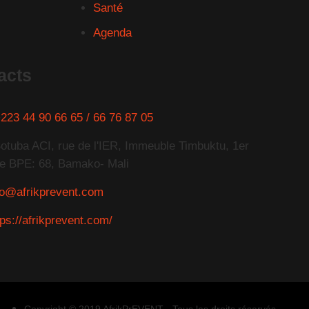
Santé
Agenda
acts
223 44 90 66 65 / 66 76 87 05
otuba ACI, rue de l'IER, Immeuble Timbuktu, 1er
e BPE: 68, Bamako- Mali
fo@afrikprevent.com
tps://afrikprevent.com/