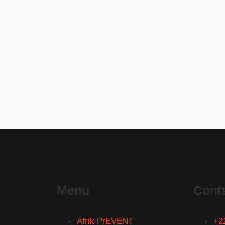
Menu
Cont
Afrik PrEVENT
+2