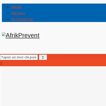
Media
Services
Se Connecter
Accueil
AfrikPrevent
/
ADOM SMITH